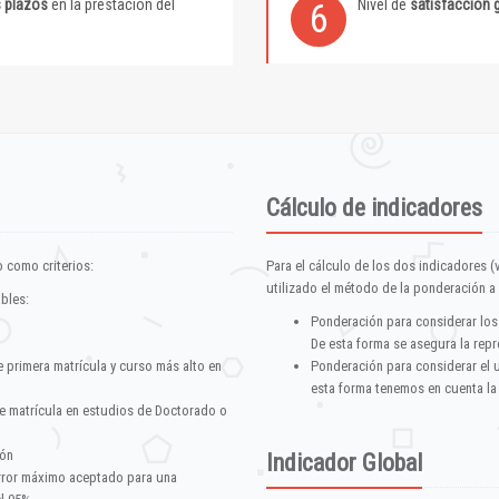
s plazos
en la prestación del
Nivel de
satisfacción 
6
Cálculo de indicadores
 como criterios:
Para el cálculo de los dos indicadores (
utilizado el método de la ponderación a 
ables:
Ponderación para considerar los
De esta forma se asegura la repr
e primera matrícula y curso más alto en
Ponderación para considerar el 
esta forma tenemos en cuenta la
e matrícula en estudios de Doctorado o
ión
Indicador Global
error máximo aceptado para una