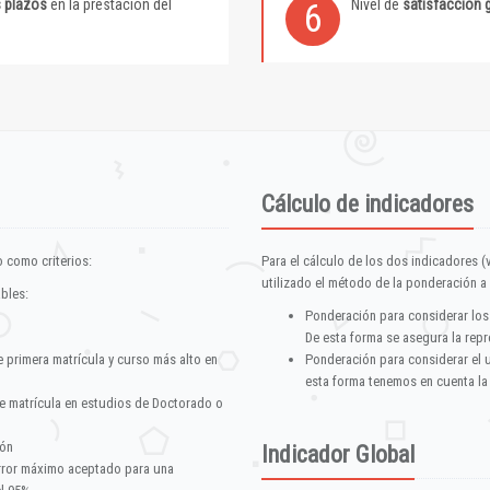
s plazos
en la prestación del
Nivel de
satisfacción 
6
Cálculo de indicadores
 como criterios:
Para el cálculo de los dos indicadores (
utilizado el método de la ponderación a 
ables:
Ponderación para considerar los
De esta forma se asegura la repr
e primera matrícula y curso más alto en
Ponderación para considerar el 
esta forma tenemos en cuenta la
e matrícula en estudios de Doctorado o
ión
Indicador Global
error máximo aceptado para una