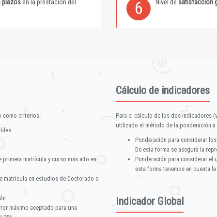
s plazos
en la prestación del
Nivel de
satisfacción 
6
Cálculo de indicadores
 como criterios:
Para el cálculo de los dos indicadores (
utilizado el método de la ponderación a 
ables:
Ponderación para considerar los
De esta forma se asegura la repr
e primera matrícula y curso más alto en
Ponderación para considerar el 
esta forma tenemos en cuenta la
e matrícula en estudios de Doctorado o
ión
Indicador Global
error máximo aceptado para una