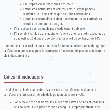
PDI: Departament, categoria i dedicació
Estudiants matriculats en centres: centre, any de primera
matrícula i curs més alt en què es troben matriculats
Estudiants matriculats en departaments: tipus de matrícula en
estudis de doctorat o postgrau
S'han assumit costos iguals per a cada estrat i població
S'ha establit la mida de la mostra en funció de l'error màxim acceptat per
a una estimació d'una proporció, amb un nivell de confiança del 95%
Posteriorment s'ha realitzat una ponderació adequada de les dades obtingudes
en l'enquesta per a assegurar la representació correcta del pes de cada estrat en
els indicadors finals.
Càlcul d'indicadors
Per al càlcul dels dos indicadors (valor mitjà de satisfacció i % d'usuaris
satisfets) s'ha utilitzat el mètode de la ponderació a dos nivells:
Ponderació per a considerar les mides dels estrats definits en cadascun
dels col·lectius. D'aquesta forma s'assegura la representativitat i es