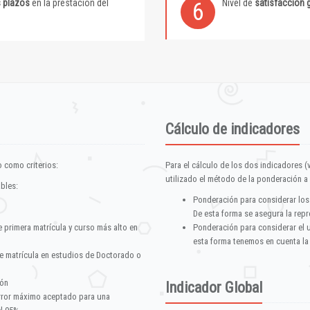
s plazos
en la prestación del
Nivel de
satisfacción 
6
Cálculo de indicadores
 como criterios:
Para el cálculo de los dos indicadores (
utilizado el método de la ponderación a 
ables:
Ponderación para considerar los
De esta forma se asegura la repr
e primera matrícula y curso más alto en
Ponderación para considerar el 
esta forma tenemos en cuenta la
e matrícula en estudios de Doctorado o
ión
Indicador Global
error máximo aceptado para una