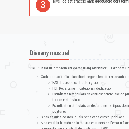
Nivell de satisfacció amb
adequació dels term
3
Disseny mostral
S'ha utilitzat un procediment de mostreig estratificat usant com a cr
Cada població s'ha classificat segons les diferents variable
PAS: Tipus de contracte i grup
PDI: Departament, categoria i dedicació
Estudiants matriculats en centres: centre, any de pr
troben matriculats
Estudiants matriculats en departaments: tipus de m
postgrau
S'han assumit costos iguals per a cada estrat i població
S'ha establit la mida de la mostra en funció de l'error màx
proporció, amb un nivell de confiança del 95%