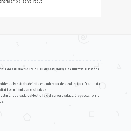
eneral
amb el servei rebut
itjà de satisfacció i % d'usuaris satisfets) s'ha utilitzat el mètode
mides dels estrats definits en cadascun dels col·lectius. D'aquesta
itat i es minimitzen els biaixos.
 estimat que cada col·lectiu fa del servei avaluat. D'aquesta forma
ús.