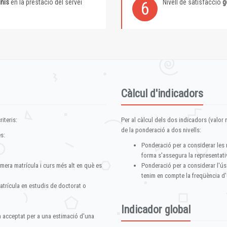
inis
en la prestació del servei
Nivell de satisfacció
g
6
Càlcul d'indicadors
iteris:
Per al càlcul dels dos indicadors (valor m
de la ponderació a dos nivells:
s:
Ponderació per a considerar les 
forma s'assegura la representativ
imera matrícula i curs més alt en què es
Ponderació per a considerar l'ús
tenim en compte la freqüència d'
atrícula en estudis de doctorat o
Indicador global
im acceptat per a una estimació d'una