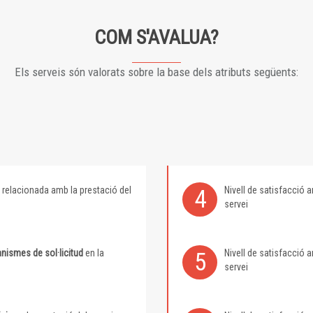
COM S'AVALUA?
Els serveis són valorats sobre la base dels atributs següents:
relacionada amb la prestació del
Nivell de satisfacció
4
servei
nismes de sol·licitud
en la
Nivell de satisfacció
5
servei