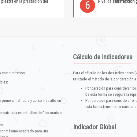
s plazos
en la prestación del
Nivel de
satisfacción 
6
Cálculo de indicadores
 como criterios:
Para el cálculo de los dos indicadores (
utilizado el método de la ponderación a 
ables:
Ponderación para considerar los
De esta forma se asegura la repr
e primera matrícula y curso más alto en
Ponderación para considerar el 
esta forma tenemos en cuenta la
e matrícula en estudios de Doctorado o
ión
Indicador Global
error máximo aceptado para una