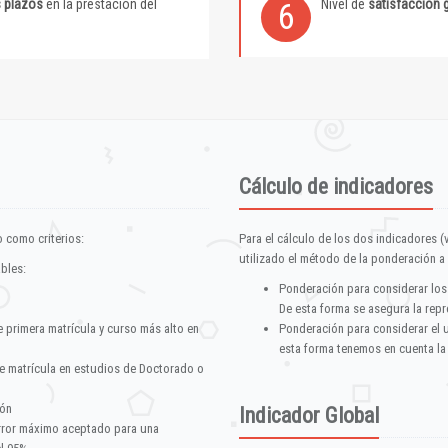
s plazos
en la prestación del
Nivel de
satisfacción 
6
Cálculo de indicadores
 como criterios:
Para el cálculo de los dos indicadores (
utilizado el método de la ponderación a 
ables:
Ponderación para considerar los
De esta forma se asegura la repr
e primera matrícula y curso más alto en
Ponderación para considerar el 
esta forma tenemos en cuenta la
e matrícula en estudios de Doctorado o
ión
Indicador Global
error máximo aceptado para una