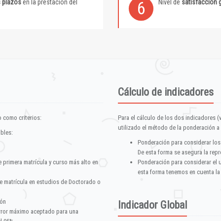
s plazos
en la prestación del
Nivel de
satisfacción 
6
Cálculo de indicadores
 como criterios:
Para el cálculo de los dos indicadores (
utilizado el método de la ponderación a 
ables:
Ponderación para considerar los
De esta forma se asegura la repr
e primera matrícula y curso más alto en
Ponderación para considerar el 
esta forma tenemos en cuenta la
e matrícula en estudios de Doctorado o
ión
Indicador Global
error máximo aceptado para una