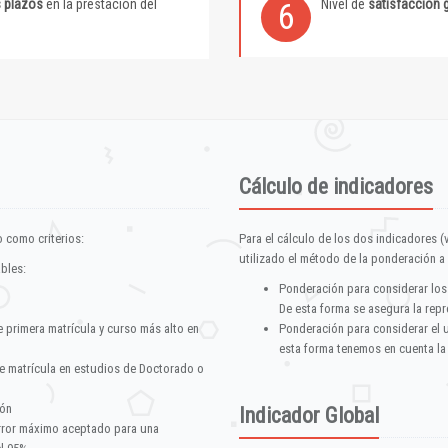
s plazos
en la prestación del
Nivel de
satisfacción 
6
Cálculo de indicadores
 como criterios:
Para el cálculo de los dos indicadores (
utilizado el método de la ponderación a 
ables:
Ponderación para considerar los
De esta forma se asegura la repr
e primera matrícula y curso más alto en
Ponderación para considerar el 
esta forma tenemos en cuenta la
e matrícula en estudios de Doctorado o
ión
Indicador Global
error máximo aceptado para una