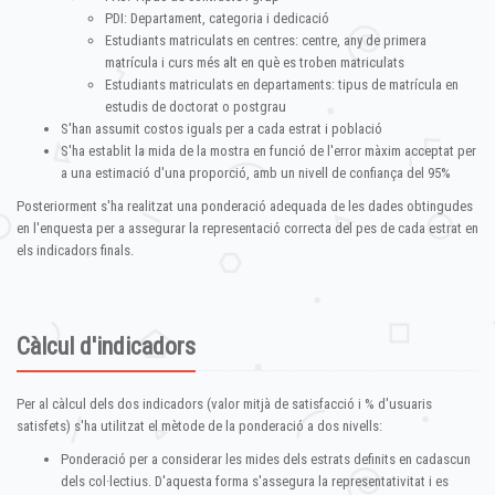
PDI: Departament, categoria i dedicació
Estudiants matriculats en centres: centre, any de primera
matrícula i curs més alt en què es troben matriculats
Estudiants matriculats en departaments: tipus de matrícula en
estudis de doctorat o postgrau
S'han assumit costos iguals per a cada estrat i població
S'ha establit la mida de la mostra en funció de l'error màxim acceptat per
a una estimació d'una proporció, amb un nivell de confiança del 95%
Posteriorment s'ha realitzat una ponderació adequada de les dades obtingudes
en l'enquesta per a assegurar la representació correcta del pes de cada estrat en
els indicadors finals.
Càlcul d'indicadors
Per al càlcul dels dos indicadors (valor mitjà de satisfacció i % d'usuaris
satisfets) s'ha utilitzat el mètode de la ponderació a dos nivells:
Ponderació per a considerar les mides dels estrats definits en cadascun
dels col·lectius. D'aquesta forma s'assegura la representativitat i es