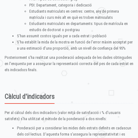
PDI: Departament, categoria i dedicació
Estudiants matriculats en centres: centre, any de primera
matrícula i curs més alt en què es troben matriculats
Estudiants matriculats en departaments: tipus de matrícula en
estudis de doctorat o postgrau
S'han assumit costos iguals per a cada estrat i població
S'ha establit la mida de la mostra en funció de l'error màxim acceptat per
a una estimació d'una proporció, amb un nivell de confiança del 95%
Posteriorment s'ha realitzat una ponderació adequada de les dades obtingudes
en l'enquesta per a assegurar la representació correcta del pes de cada estrat en
els indicadors finals.
Càlcul d'indicadors
Per al càlcul dels dos indicadors (valor mitjà de satisfacció i % d'usuaris
satisfets) s'ha utilitzat el mètode de la ponderació a dos nivells:
Ponderació per a considerar les mides dels estrats definits en cadascun
dels col·lectius. D'aquesta forma s'assegura la representativitat i es