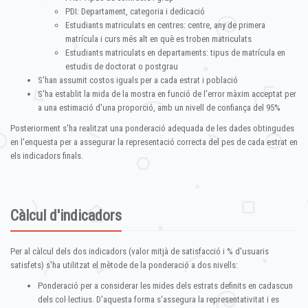
PDI: Departament, categoria i dedicació
Estudiants matriculats en centres: centre, any de primera
matrícula i curs més alt en què es troben matriculats
Estudiants matriculats en departaments: tipus de matrícula en
estudis de doctorat o postgrau
S'han assumit costos iguals per a cada estrat i població
S'ha establit la mida de la mostra en funció de l'error màxim acceptat per
a una estimació d'una proporció, amb un nivell de confiança del 95%
Posteriorment s'ha realitzat una ponderació adequada de les dades obtingudes
en l'enquesta per a assegurar la representació correcta del pes de cada estrat en
els indicadors finals.
Càlcul d'indicadors
Per al càlcul dels dos indicadors (valor mitjà de satisfacció i % d'usuaris
satisfets) s'ha utilitzat el mètode de la ponderació a dos nivells:
Ponderació per a considerar les mides dels estrats definits en cadascun
dels col·lectius. D'aquesta forma s'assegura la representativitat i es