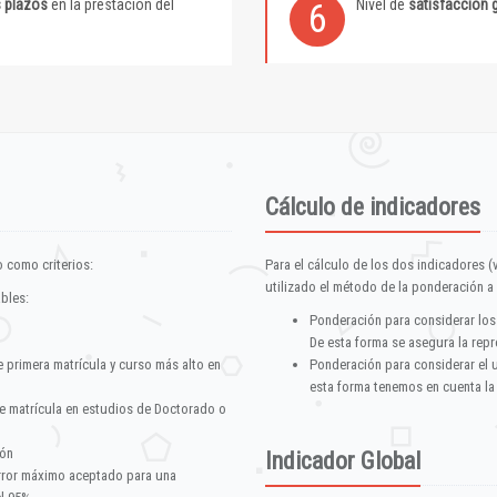
s plazos
en la prestación del
Nivel de
satisfacción 
6
Cálculo de indicadores
 como criterios:
Para el cálculo de los dos indicadores (
utilizado el método de la ponderación a 
ables:
Ponderación para considerar los
De esta forma se asegura la repr
e primera matrícula y curso más alto en
Ponderación para considerar el 
esta forma tenemos en cuenta la
e matrícula en estudios de Doctorado o
ión
Indicador Global
error máximo aceptado para una