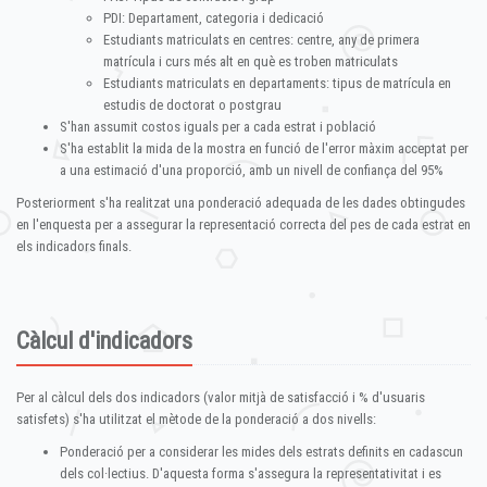
PDI: Departament, categoria i dedicació
Estudiants matriculats en centres: centre, any de primera
matrícula i curs més alt en què es troben matriculats
Estudiants matriculats en departaments: tipus de matrícula en
estudis de doctorat o postgrau
S'han assumit costos iguals per a cada estrat i població
S'ha establit la mida de la mostra en funció de l'error màxim acceptat per
a una estimació d'una proporció, amb un nivell de confiança del 95%
Posteriorment s'ha realitzat una ponderació adequada de les dades obtingudes
en l'enquesta per a assegurar la representació correcta del pes de cada estrat en
els indicadors finals.
Càlcul d'indicadors
Per al càlcul dels dos indicadors (valor mitjà de satisfacció i % d'usuaris
satisfets) s'ha utilitzat el mètode de la ponderació a dos nivells:
Ponderació per a considerar les mides dels estrats definits en cadascun
dels col·lectius. D'aquesta forma s'assegura la representativitat i es