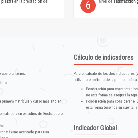
s plazos
en la prestación del
Nivel de
satisfacción 
6
Cálculo de indicadores
 como criterios:
Para el cálculo de los dos indicadores (
utilizado el método de la ponderación a 
ables:
Ponderación para considerar los
De esta forma se asegura la repr
e primera matrícula y curso más alto en
Ponderación para considerar el 
esta forma tenemos en cuenta la
e matrícula en estudios de Doctorado o
ión
Indicador Global
error máximo aceptado para una