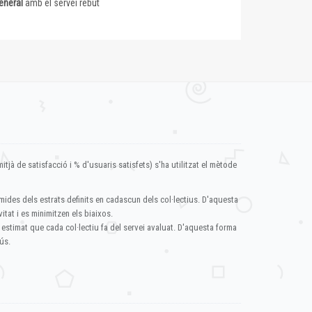
eneral
amb el servei rebut
itjà de satisfacció i % d'usuaris satisfets) s'ha utilitzat el mètode
mides dels estrats definits en cadascun dels col·lectius. D'aquesta
itat i es minimitzen els biaixos.
 estimat que cada col·lectiu fa del servei avaluat. D'aquesta forma
ús.