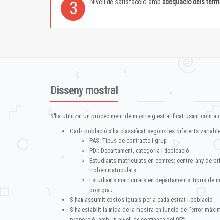
Nivell de satisfacció amb
adequació dels term
3
Disseny mostral
S'ha utilitzat un procediment de mostreig estratificat usant com a cr
Cada població s'ha classificat segons les diferents variable
PAS: Tipus de contracte i grup
PDI: Departament, categoria i dedicació
Estudiants matriculats en centres: centre, any de pr
troben matriculats
Estudiants matriculats en departaments: tipus de m
postgrau
S'han assumit costos iguals per a cada estrat i població
S'ha establit la mida de la mostra en funció de l'error màx
proporció, amb un nivell de confiança del 95%