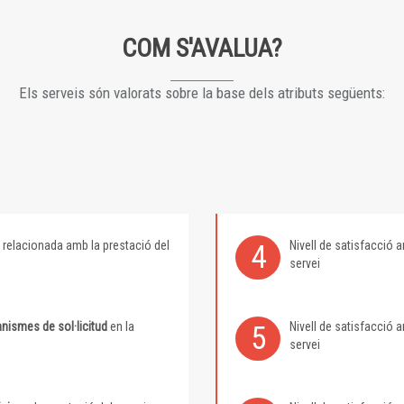
COM S'AVALUA?
Els serveis són valorats sobre la base dels atributs següents:
relacionada amb la prestació del
Nivell de satisfacció
4
servei
nismes de sol·licitud
en la
Nivell de satisfacció
5
servei