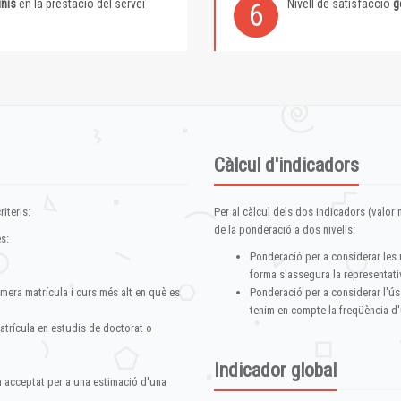
inis
en la prestació del servei
Nivell de satisfacció
g
6
Càlcul d'indicadors
iteris:
Per al càlcul dels dos indicadors (valor m
de la ponderació a dos nivells:
s:
Ponderació per a considerar les 
forma s'assegura la representativ
imera matrícula i curs més alt en què es
Ponderació per a considerar l'ús
tenim en compte la freqüència d'
atrícula en estudis de doctorat o
Indicador global
im acceptat per a una estimació d'una