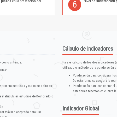
s plazos
en la prestación del
Nivel de
satisfacción 
6
Cálculo de indicadores
 como criterios:
Para el cálculo de los dos indicadores (
utilizado el método de la ponderación a 
ables:
Ponderación para considerar los
De esta forma se asegura la repr
e primera matrícula y curso más alto en
Ponderación para considerar el 
esta forma tenemos en cuenta la
e matrícula en estudios de Doctorado o
ión
Indicador Global
error máximo aceptado para una