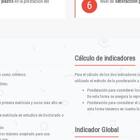
s plazos
en la prestación del
Nivel de
satisfacción 
6
Cálculo de indicadores
 como criterios:
Para el cálculo de los dos indicadores (
utilizado el método de la ponderación a 
ables:
Ponderación para considerar los
De esta forma se asegura la repr
e primera matrícula y curso más alto en
Ponderación para considerar el 
esta forma tenemos en cuenta la
e matrícula en estudios de Doctorado o
ión
Indicador Global
error máximo aceptado para una