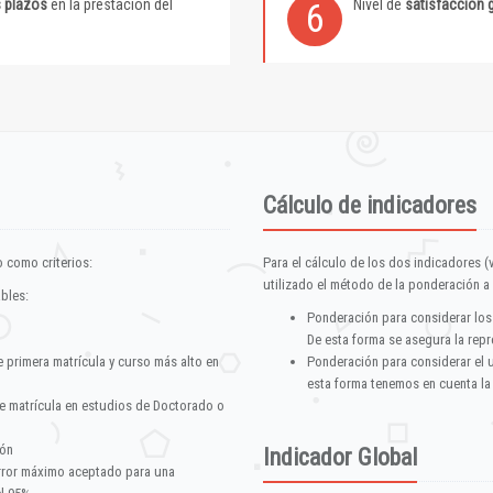
s plazos
en la prestación del
Nivel de
satisfacción 
6
Cálculo de indicadores
 como criterios:
Para el cálculo de los dos indicadores (
utilizado el método de la ponderación a 
ables:
Ponderación para considerar los
De esta forma se asegura la repr
e primera matrícula y curso más alto en
Ponderación para considerar el 
esta forma tenemos en cuenta la
e matrícula en estudios de Doctorado o
ión
Indicador Global
error máximo aceptado para una