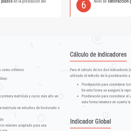
s plazos
en la prestación del
Nivel de
satisfacción 
6
Cálculo de indicadores
 como criterios:
Para el cálculo de los dos indicadores (
utilizado el método de la ponderación a 
ables:
Ponderación para considerar los
De esta forma se asegura la repr
e primera matrícula y curso más alto en
Ponderación para considerar el 
esta forma tenemos en cuenta la
e matrícula en estudios de Doctorado o
ión
Indicador Global
error máximo aceptado para una