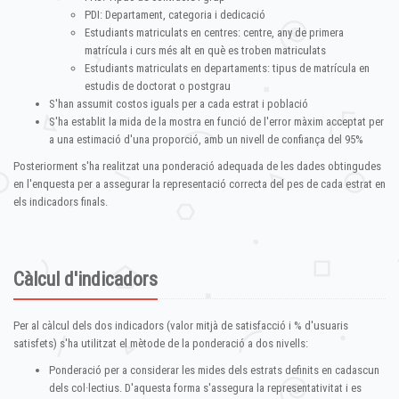
PDI: Departament, categoria i dedicació
Estudiants matriculats en centres: centre, any de primera
matrícula i curs més alt en què es troben matriculats
Estudiants matriculats en departaments: tipus de matrícula en
estudis de doctorat o postgrau
S'han assumit costos iguals per a cada estrat i població
S'ha establit la mida de la mostra en funció de l'error màxim acceptat per
a una estimació d'una proporció, amb un nivell de confiança del 95%
Posteriorment s'ha realitzat una ponderació adequada de les dades obtingudes
en l'enquesta per a assegurar la representació correcta del pes de cada estrat en
els indicadors finals.
Càlcul d'indicadors
Per al càlcul dels dos indicadors (valor mitjà de satisfacció i % d'usuaris
satisfets) s'ha utilitzat el mètode de la ponderació a dos nivells:
Ponderació per a considerar les mides dels estrats definits en cadascun
dels col·lectius. D'aquesta forma s'assegura la representativitat i es