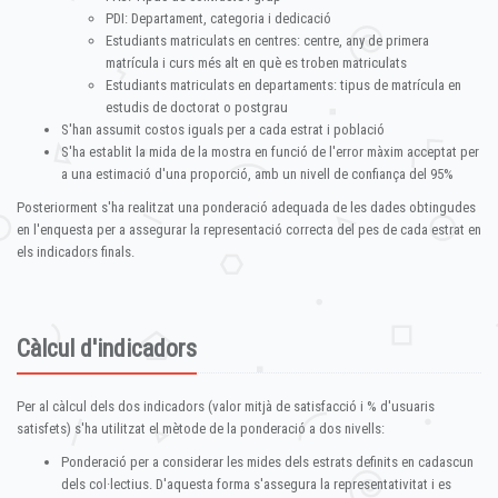
PDI: Departament, categoria i dedicació
Estudiants matriculats en centres: centre, any de primera
matrícula i curs més alt en què es troben matriculats
Estudiants matriculats en departaments: tipus de matrícula en
estudis de doctorat o postgrau
S'han assumit costos iguals per a cada estrat i població
S'ha establit la mida de la mostra en funció de l'error màxim acceptat per
a una estimació d'una proporció, amb un nivell de confiança del 95%
Posteriorment s'ha realitzat una ponderació adequada de les dades obtingudes
en l'enquesta per a assegurar la representació correcta del pes de cada estrat en
els indicadors finals.
Càlcul d'indicadors
Per al càlcul dels dos indicadors (valor mitjà de satisfacció i % d'usuaris
satisfets) s'ha utilitzat el mètode de la ponderació a dos nivells:
Ponderació per a considerar les mides dels estrats definits en cadascun
dels col·lectius. D'aquesta forma s'assegura la representativitat i es