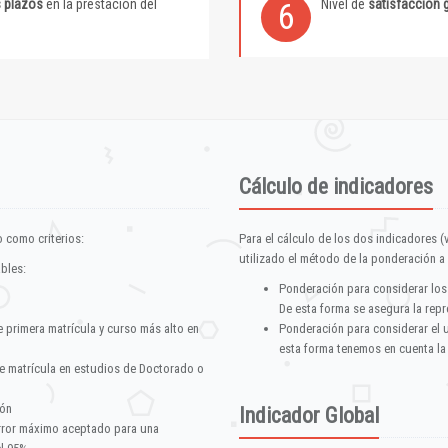
s plazos
en la prestación del
Nivel de
satisfacción 
6
Cálculo de indicadores
 como criterios:
Para el cálculo de los dos indicadores (
utilizado el método de la ponderación a 
ables:
Ponderación para considerar los
De esta forma se asegura la repr
e primera matrícula y curso más alto en
Ponderación para considerar el 
esta forma tenemos en cuenta la
e matrícula en estudios de Doctorado o
ión
Indicador Global
error máximo aceptado para una