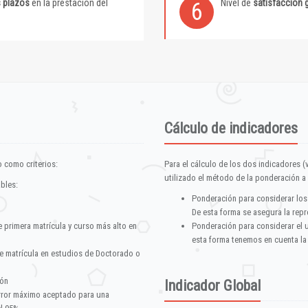
s plazos
en la prestación del
Nivel de
satisfacción 
6
Cálculo de indicadores
 como criterios:
Para el cálculo de los dos indicadores (
utilizado el método de la ponderación a 
ables:
Ponderación para considerar los
De esta forma se asegura la repr
e primera matrícula y curso más alto en
Ponderación para considerar el 
esta forma tenemos en cuenta la
e matrícula en estudios de Doctorado o
ión
Indicador Global
error máximo aceptado para una