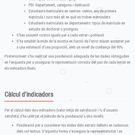
PDI: Departament, categoria i dedicació
Estudiants matriculats en centres: centre, any de primera
matrícula i curs més alt en què es troben matriculats
Estudiants matriculats en departaments: tipus de matrícula en
estudis de doctorat o postgrau
S'han assumit costos iguals per a cada estrat i població
S'ha establit la mida de la mostra en funció de l'error màxim acceptat per
a una estimació d'una proporció, amb un nivell de confiança del 95%
Posteriorment s'ha realitzat una ponderació adequada de les dades obtingudes
en l'enquesta per a assegurar la representació correcta del pes de cada estrat en
els indicadors finals.
Càlcul d'indicadors
Per al càlcul dels dos indicadors (valor mitjà de satisfacció i % d'usuaris
satisfets) s'ha utilitzat el mètode de la ponderació a dos nivells:
Ponderació per a considerar les mides dels estrats definits en cadascun
dels col·lectius. D'aquesta forma s'assegura la representativitat i es