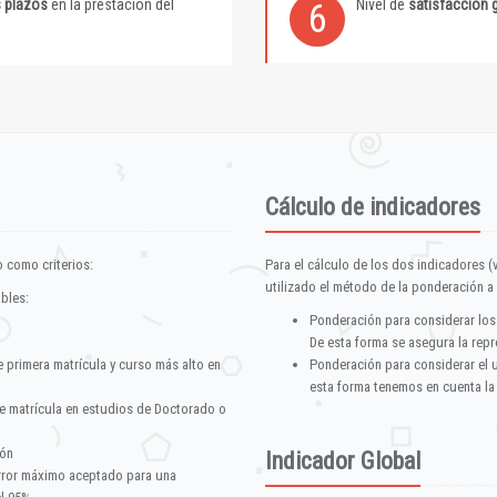
s plazos
en la prestación del
Nivel de
satisfacción 
6
Cálculo de indicadores
 como criterios:
Para el cálculo de los dos indicadores (
utilizado el método de la ponderación a 
ables:
Ponderación para considerar los
De esta forma se asegura la repr
e primera matrícula y curso más alto en
Ponderación para considerar el 
esta forma tenemos en cuenta la
e matrícula en estudios de Doctorado o
ión
Indicador Global
error máximo aceptado para una