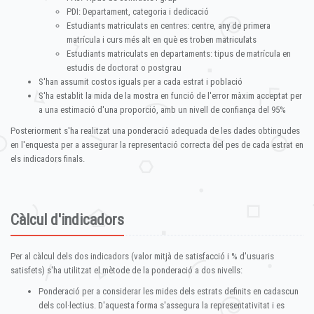
PDI: Departament, categoria i dedicació
Estudiants matriculats en centres: centre, any de primera
matrícula i curs més alt en què es troben matriculats
Estudiants matriculats en departaments: tipus de matrícula en
estudis de doctorat o postgrau
S'han assumit costos iguals per a cada estrat i població
S'ha establit la mida de la mostra en funció de l'error màxim acceptat per
a una estimació d'una proporció, amb un nivell de confiança del 95%
Posteriorment s'ha realitzat una ponderació adequada de les dades obtingudes
en l'enquesta per a assegurar la representació correcta del pes de cada estrat en
els indicadors finals.
Càlcul d'indicadors
Per al càlcul dels dos indicadors (valor mitjà de satisfacció i % d'usuaris
satisfets) s'ha utilitzat el mètode de la ponderació a dos nivells:
Ponderació per a considerar les mides dels estrats definits en cadascun
dels col·lectius. D'aquesta forma s'assegura la representativitat i es