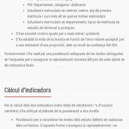
PDI: Departament, categoria i dedicació
Estudiants matriculats en centres: centre, any de primera
matrícula i curs més alt en què es troben matriculats
Estudiants matriculats en departaments: tipus de matrícula en
estudis de doctorat o postgrau
S'han assumit costos iguals per a cada estrat i població
S'ha establit la mida de la mostra en funció de l'error màxim acceptat per
a una estimació d'una proporció, amb un nivell de confiança del 95%
Posteriorment s'ha realitzat una ponderació adequada de les dades obtingudes
en l'enquesta per a assegurar la representació correcta del pes de cada estrat en
els indicadors finals.
Càlcul d'indicadors
Per al càlcul dels dos indicadors (valor mitjà de satisfacció i % d'usuaris
satisfets) s'ha utilitzat el mètode de la ponderació a dos nivells:
Ponderació per a considerar les mides dels estrats definits en cadascun
dels col·lectius. D'aquesta forma s'assegura la representativitat i es