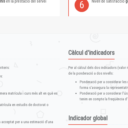
inis
en la prestació del servei
Nivell de satisfacció
g
6
Càlcul d'indicadors
iteris:
Per al càlcul dels dos indicadors (valor m
de la ponderació a dos nivells:
s:
Ponderació per a considerar les 
forma s'assegura la representativ
imera matrícula i curs més alt en què es
Ponderació per a considerar l'ús
tenim en compte la freqüència d'
atrícula en estudis de doctorat o
Indicador global
im acceptat per a una estimació d'una