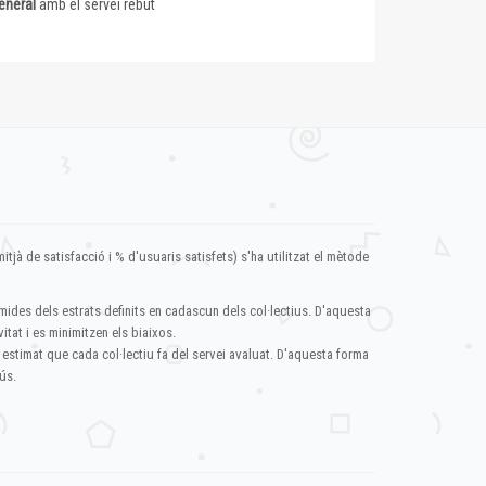
eneral
amb el servei rebut
itjà de satisfacció i % d'usuaris satisfets) s'ha utilitzat el mètode
mides dels estrats definits en cadascun dels col·lectius. D'aquesta
itat i es minimitzen els biaixos.
 estimat que cada col·lectiu fa del servei avaluat. D'aquesta forma
ús.