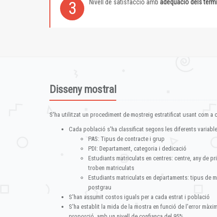
Nivell de satisfacció amb
adequació dels term
3
Disseny mostral
S'ha utilitzat un procediment de mostreig estratificat usant com a cr
Cada població s'ha classificat segons les diferents variable
PAS: Tipus de contracte i grup
PDI: Departament, categoria i dedicació
Estudiants matriculats en centres: centre, any de pr
troben matriculats
Estudiants matriculats en departaments: tipus de m
postgrau
S'han assumit costos iguals per a cada estrat i població
S'ha establit la mida de la mostra en funció de l'error màx
proporció, amb un nivell de confiança del 95%