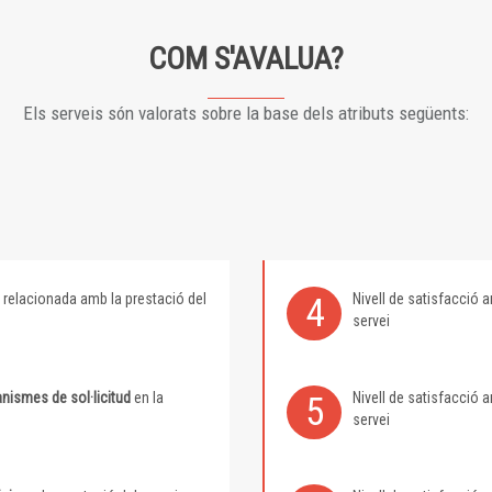
COM S'AVALUA?
Els serveis són valorats sobre la base dels atributs següents:
relacionada amb la prestació del
Nivell de satisfacció
4
servei
nismes de sol·licitud
en la
Nivell de satisfacció
5
servei