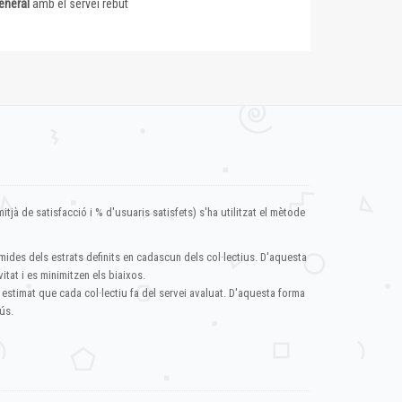
eneral
amb el servei rebut
itjà de satisfacció i % d'usuaris satisfets) s'ha utilitzat el mètode
mides dels estrats definits en cadascun dels col·lectius. D'aquesta
itat i es minimitzen els biaixos.
 estimat que cada col·lectiu fa del servei avaluat. D'aquesta forma
ús.