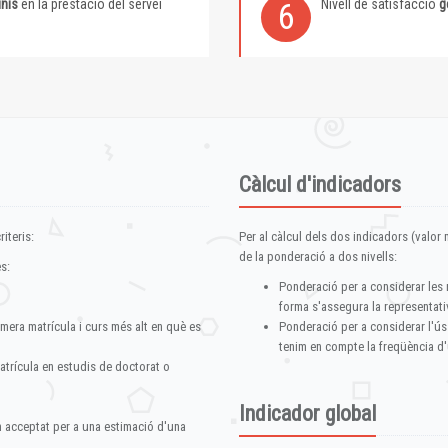
inis
en la prestació del servei
Nivell de satisfacció
g
6
Càlcul d'indicadors
iteris:
Per al càlcul dels dos indicadors (valor m
de la ponderació a dos nivells:
s:
Ponderació per a considerar les 
forma s'assegura la representativ
imera matrícula i curs més alt en què es
Ponderació per a considerar l'ús
tenim en compte la freqüència d'
atrícula en estudis de doctorat o
Indicador global
im acceptat per a una estimació d'una