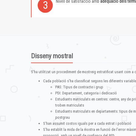
Nivell de satisfacció amb
adequació dels term
3
Disseny mostral
S'ha utilitzat un procediment de mostreig estratificat usant com a cr
Cada població s'ha classificat segons les diferents variable
PAS: Tipus de contracte i grup
PDI: Departament, categoria i dedicació
Estudiants matriculats en centres: centre, any de pr
troben matriculats
Estudiants matriculats en departaments: tipus de m
postgrau
S'han assumit costos iguals per a cada estrat i població
S'ha establit la mida de la mostra en funció de l'error màx
proporció, amb un nivell de confiança del 95%