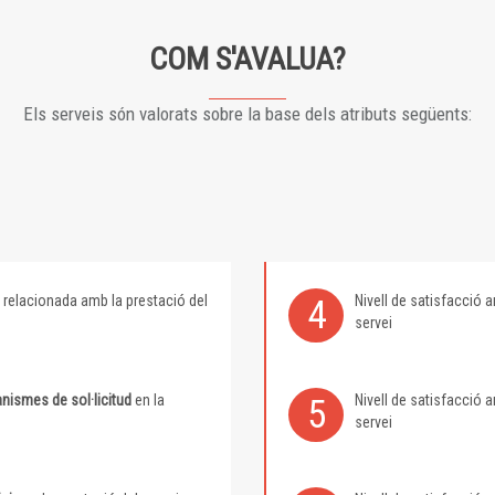
COM S'AVALUA?
Els serveis són valorats sobre la base dels atributs següents:
relacionada amb la prestació del
Nivell de satisfacció
4
servei
nismes de sol·licitud
en la
Nivell de satisfacció
5
servei