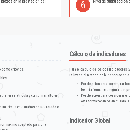
s plazos
en la prestación del
Nivel de
satisfacción 
6
Cálculo de indicadores
 como criterios:
Para el cálculo de los dos indicadores (
utilizado el método de la ponderación a 
ables:
Ponderación para considerar los
De esta forma se asegura la repr
e primera matrícula y curso más alto en
Ponderación para considerar el 
esta forma tenemos en cuenta la
e matrícula en estudios de Doctorado o
ión
Indicador Global
error máximo aceptado para una