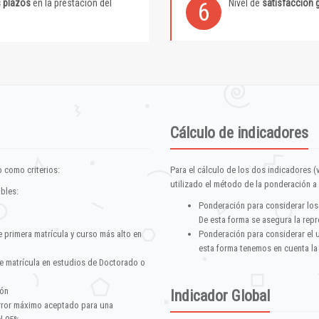
s plazos
en la prestación del
Nivel de
satisfacción 
6
Cálculo de indicadores
 como criterios:
Para el cálculo de los dos indicadores (
utilizado el método de la ponderación a 
ables:
Ponderación para considerar los
De esta forma se asegura la repr
e primera matrícula y curso más alto en
Ponderación para considerar el 
esta forma tenemos en cuenta la
e matrícula en estudios de Doctorado o
ión
Indicador Global
error máximo aceptado para una