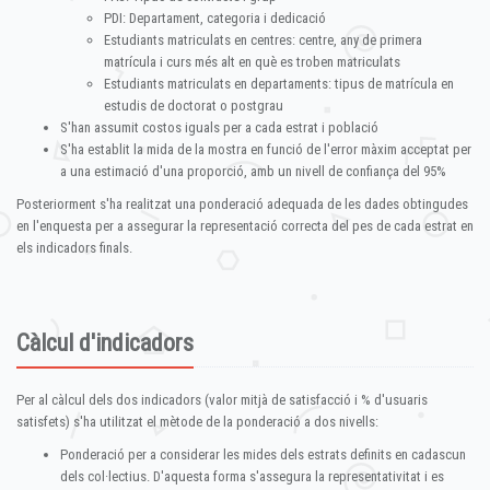
PDI: Departament, categoria i dedicació
Estudiants matriculats en centres: centre, any de primera
matrícula i curs més alt en què es troben matriculats
Estudiants matriculats en departaments: tipus de matrícula en
estudis de doctorat o postgrau
S'han assumit costos iguals per a cada estrat i població
S'ha establit la mida de la mostra en funció de l'error màxim acceptat per
a una estimació d'una proporció, amb un nivell de confiança del 95%
Posteriorment s'ha realitzat una ponderació adequada de les dades obtingudes
en l'enquesta per a assegurar la representació correcta del pes de cada estrat en
els indicadors finals.
Càlcul d'indicadors
Per al càlcul dels dos indicadors (valor mitjà de satisfacció i % d'usuaris
satisfets) s'ha utilitzat el mètode de la ponderació a dos nivells:
Ponderació per a considerar les mides dels estrats definits en cadascun
dels col·lectius. D'aquesta forma s'assegura la representativitat i es