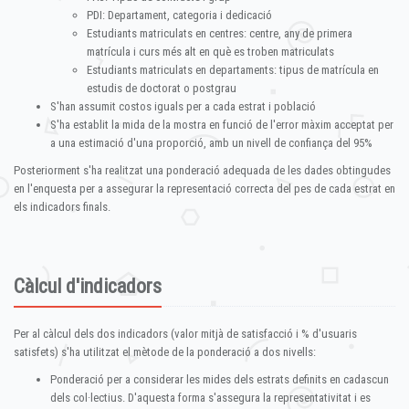
PDI: Departament, categoria i dedicació
Estudiants matriculats en centres: centre, any de primera
matrícula i curs més alt en què es troben matriculats
Estudiants matriculats en departaments: tipus de matrícula en
estudis de doctorat o postgrau
S'han assumit costos iguals per a cada estrat i població
S'ha establit la mida de la mostra en funció de l'error màxim acceptat per
a una estimació d'una proporció, amb un nivell de confiança del 95%
Posteriorment s'ha realitzat una ponderació adequada de les dades obtingudes
en l'enquesta per a assegurar la representació correcta del pes de cada estrat en
els indicadors finals.
Càlcul d'indicadors
Per al càlcul dels dos indicadors (valor mitjà de satisfacció i % d'usuaris
satisfets) s'ha utilitzat el mètode de la ponderació a dos nivells:
Ponderació per a considerar les mides dels estrats definits en cadascun
dels col·lectius. D'aquesta forma s'assegura la representativitat i es