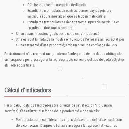
PDI: Departament, categoria i dedicació
Estudiants matriculats en centres: centre, any de primera
matrícula i curs més alt en què es troben matriculats
Estudiants matriculats en departaments: tipus de matrícula en
estudis de doctorat o postgrau
S'han assumit costos iguals per a cada estrat i població
S'ha establit la mida de la mostra en funció de l'error màxim acceptat per
a una estimació d'una proporció, amb un nivell de confiança del 95%
Posteriorment s'ha realitzat una ponderació adequada de les dades obtingudes
en l'enquesta per a assegurar la representació correcta del pes de cada estrat en
els indicadors finals.
Càlcul d'indicadors
Per al càlcul dels dos indicadors (valor mitjà de satisfacció i % d'usuaris
satisfets) s'ha utilitzat el mètode de la ponderació a dos nivells:
Ponderació per a considerar les mides dels estrats definits en cadascun
dels col·lectius. D'aquesta forma s'assegura la representativitat i es