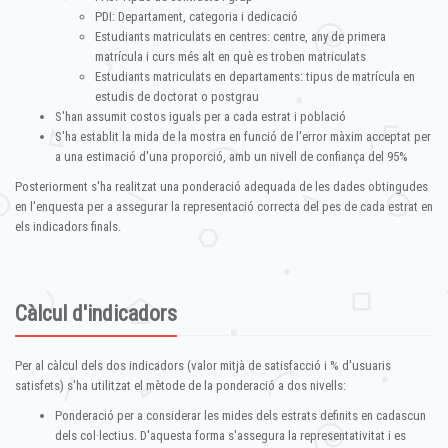
PDI: Departament, categoria i dedicació
Estudiants matriculats en centres: centre, any de primera
matrícula i curs més alt en què es troben matriculats
Estudiants matriculats en departaments: tipus de matrícula en
estudis de doctorat o postgrau
S'han assumit costos iguals per a cada estrat i població
S'ha establit la mida de la mostra en funció de l'error màxim acceptat per
a una estimació d'una proporció, amb un nivell de confiança del 95%
Posteriorment s'ha realitzat una ponderació adequada de les dades obtingudes
en l'enquesta per a assegurar la representació correcta del pes de cada estrat en
els indicadors finals.
Càlcul d'indicadors
Per al càlcul dels dos indicadors (valor mitjà de satisfacció i % d'usuaris
satisfets) s'ha utilitzat el mètode de la ponderació a dos nivells:
Ponderació per a considerar les mides dels estrats definits en cadascun
dels col·lectius. D'aquesta forma s'assegura la representativitat i es