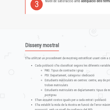
Nivell de satisfacció amb
adequació dels term
3
Disseny mostral
S'ha utilitzat un procediment de mostreig estratificat usant com a cr
Cada població s'ha classificat segons les diferents variable
PAS: Tipus de contracte i grup
PDI: Departament, categoria i dedicació
Estudiants matriculats en centres: centre, any de pr
troben matriculats
Estudiants matriculats en departaments: tipus de m
postgrau
S'han assumit costos iguals per a cada estrat i població
S'ha establit la mida de la mostra en funció de l'error màx
proporció, amb un nivell de confiança del 95%