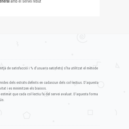
eneral
amb el servei rebut
itjà de satisfacció i % d'usuaris satisfets) s'ha utilitzat el mètode
mides dels estrats definits en cadascun dels col·lectius. D'aquesta
itat i es minimitzen els biaixos.
 estimat que cada col·lectiu fa del servei avaluat. D'aquesta forma
ús.