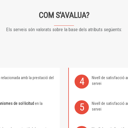
COM S'AVALUA?
Els serveis són valorats sobre la base dels atributs següents:
relacionada amb la prestació del
Nivell de satisfacció
4
servei
nismes de sol·licitud
en la
Nivell de satisfacció
5
servei