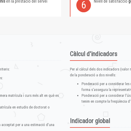
inis
en la prestació del servei
Nivell de satisfacció
g
6
Càlcul d'indicadors
iteris:
Per al càlcul dels dos indicadors (valor m
de la ponderació a dos nivells:
s:
Ponderació per a considerar les 
forma s'assegura la representativ
imera matrícula i curs més alt en què es
Ponderació per a considerar l'ús
tenim en compte la freqüència d'
atrícula en estudis de doctorat o
Indicador global
im acceptat per a una estimació d'una