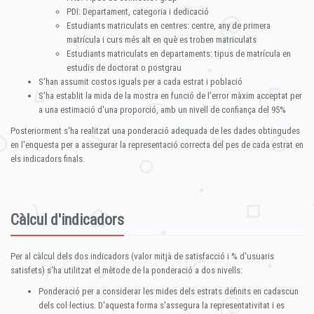
PDI: Departament, categoria i dedicació
Estudiants matriculats en centres: centre, any de primera
matrícula i curs més alt en què es troben matriculats
Estudiants matriculats en departaments: tipus de matrícula en
estudis de doctorat o postgrau
S'han assumit costos iguals per a cada estrat i població
S'ha establit la mida de la mostra en funció de l'error màxim acceptat per
a una estimació d'una proporció, amb un nivell de confiança del 95%
Posteriorment s'ha realitzat una ponderació adequada de les dades obtingudes
en l'enquesta per a assegurar la representació correcta del pes de cada estrat en
els indicadors finals.
Càlcul d'indicadors
Per al càlcul dels dos indicadors (valor mitjà de satisfacció i % d'usuaris
satisfets) s'ha utilitzat el mètode de la ponderació a dos nivells:
Ponderació per a considerar les mides dels estrats definits en cadascun
dels col·lectius. D'aquesta forma s'assegura la representativitat i es