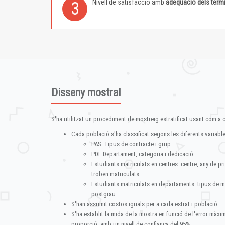
Nivell de satisfacció amb
adequació dels term
3
Disseny mostral
S'ha utilitzat un procediment de mostreig estratificat usant com a cr
Cada població s'ha classificat segons les diferents variable
PAS: Tipus de contracte i grup
PDI: Departament, categoria i dedicació
Estudiants matriculats en centres: centre, any de pr
troben matriculats
Estudiants matriculats en departaments: tipus de m
postgrau
S'han assumit costos iguals per a cada estrat i població
S'ha establit la mida de la mostra en funció de l'error màx
proporció, amb un nivell de confiança del 95%