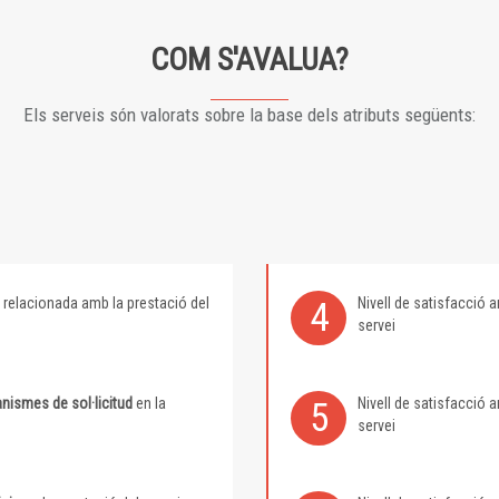
COM S'AVALUA?
Els serveis són valorats sobre la base dels atributs següents:
relacionada amb la prestació del
Nivell de satisfacció
4
servei
nismes de sol·licitud
en la
Nivell de satisfacció
5
servei