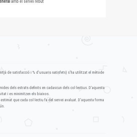
eneral
amb el servei rebut
itjà de satisfacció i % d'usuaris satisfets) s'ha utilitzat el mètode
mides dels estrats definits en cadascun dels col·lectius. D'aquesta
itat i es minimitzen els biaixos.
 estimat que cada col·lectiu fa del servei avaluat. D'aquesta forma
ús.