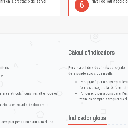
inis
en la prestació del servei
Nivell de satisfacció
g
6
Càlcul d'indicadors
iteris:
Per al càlcul dels dos indicadors (valor m
de la ponderació a dos nivells:
s:
Ponderació per a considerar les 
forma s'assegura la representativ
imera matrícula i curs més alt en què es
Ponderació per a considerar l'ús
tenim en compte la freqüència d'
atrícula en estudis de doctorat o
Indicador global
im acceptat per a una estimació d'una