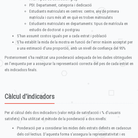
PDI: Departament, categoria i dedicació
Estudiants matriculats en centres: centre, any de primera
matrícula i curs més alt en què es troben matriculats
Estudiants matriculats en departaments: tipus de matrícula en
estudis de doctorat o postgrau
S'han assumit costos iguals per a cada estrat i població
S'ha establit la mida de la mostra en funció de l'error màxim acceptat per
a una estimació d'una proporció, amb un nivell de confiança del 95%
Posteriorment s'ha realitzat una ponderació adequada de les dades obtingudes
en l'enquesta per a assegurar la representació correcta del pes de cada estrat en
els indicadors finals.
Càlcul d'indicadors
Per al càlcul dels dos indicadors (valor mitjà de satisfacció i % d'usuaris
satisfets) s'ha utilitzat el mètode de la ponderació a dos nivells:
Ponderació per a considerar les mides dels estrats definits en cadascun
dels col·lectius. D'aquesta forma s'assegura la representativitat i es