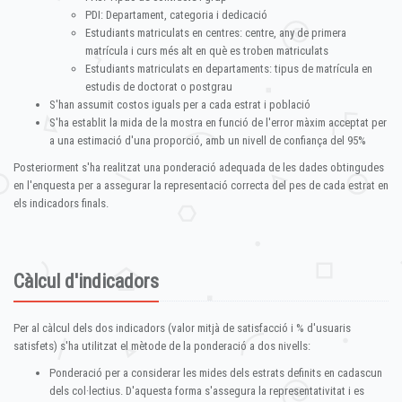
PDI: Departament, categoria i dedicació
Estudiants matriculats en centres: centre, any de primera
matrícula i curs més alt en què es troben matriculats
Estudiants matriculats en departaments: tipus de matrícula en
estudis de doctorat o postgrau
S'han assumit costos iguals per a cada estrat i població
S'ha establit la mida de la mostra en funció de l'error màxim acceptat per
a una estimació d'una proporció, amb un nivell de confiança del 95%
Posteriorment s'ha realitzat una ponderació adequada de les dades obtingudes
en l'enquesta per a assegurar la representació correcta del pes de cada estrat en
els indicadors finals.
Càlcul d'indicadors
Per al càlcul dels dos indicadors (valor mitjà de satisfacció i % d'usuaris
satisfets) s'ha utilitzat el mètode de la ponderació a dos nivells:
Ponderació per a considerar les mides dels estrats definits en cadascun
dels col·lectius. D'aquesta forma s'assegura la representativitat i es