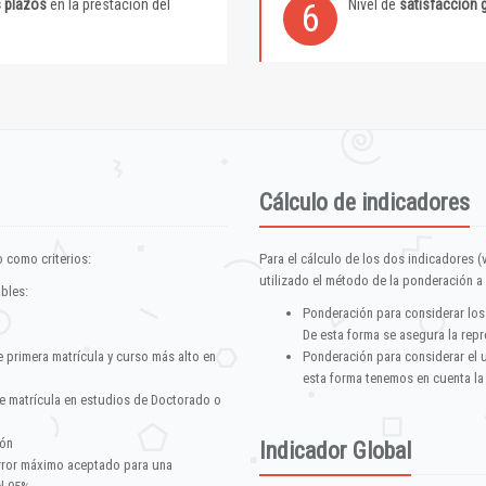
s plazos
en la prestación del
Nivel de
satisfacción 
6
Cálculo de indicadores
 como criterios:
Para el cálculo de los dos indicadores (
utilizado el método de la ponderación a 
ables:
Ponderación para considerar los
De esta forma se asegura la repr
e primera matrícula y curso más alto en
Ponderación para considerar el 
esta forma tenemos en cuenta la
e matrícula en estudios de Doctorado o
ión
Indicador Global
error máximo aceptado para una