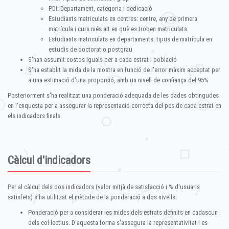
PDI: Departament, categoria i dedicació
Estudiants matriculats en centres: centre, any de primera
matrícula i curs més alt en què es troben matriculats
Estudiants matriculats en departaments: tipus de matrícula en
estudis de doctorat o postgrau
S'han assumit costos iguals per a cada estrat i població
S'ha establit la mida de la mostra en funció de l'error màxim acceptat per
a una estimació d'una proporció, amb un nivell de confiança del 95%
Posteriorment s'ha realitzat una ponderació adequada de les dades obtingudes
en l'enquesta per a assegurar la representació correcta del pes de cada estrat en
els indicadors finals.
Càlcul d'indicadors
Per al càlcul dels dos indicadors (valor mitjà de satisfacció i % d'usuaris
satisfets) s'ha utilitzat el mètode de la ponderació a dos nivells:
Ponderació per a considerar les mides dels estrats definits en cadascun
dels col·lectius. D'aquesta forma s'assegura la representativitat i es