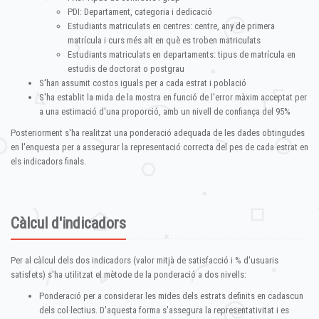
PDI: Departament, categoria i dedicació
Estudiants matriculats en centres: centre, any de primera
matrícula i curs més alt en què es troben matriculats
Estudiants matriculats en departaments: tipus de matrícula en
estudis de doctorat o postgrau
S'han assumit costos iguals per a cada estrat i població
S'ha establit la mida de la mostra en funció de l'error màxim acceptat per
a una estimació d'una proporció, amb un nivell de confiança del 95%
Posteriorment s'ha realitzat una ponderació adequada de les dades obtingudes
en l'enquesta per a assegurar la representació correcta del pes de cada estrat en
els indicadors finals.
Càlcul d'indicadors
Per al càlcul dels dos indicadors (valor mitjà de satisfacció i % d'usuaris
satisfets) s'ha utilitzat el mètode de la ponderació a dos nivells:
Ponderació per a considerar les mides dels estrats definits en cadascun
dels col·lectius. D'aquesta forma s'assegura la representativitat i es