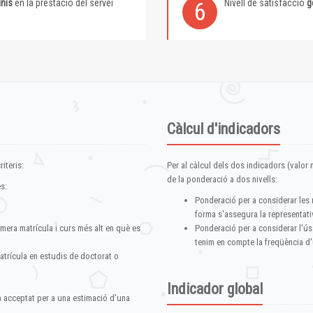
inis
en la prestació del servei
Nivell de satisfacció
g
6
Càlcul d'indicadors
iteris:
Per al càlcul dels dos indicadors (valor m
de la ponderació a dos nivells:
s:
Ponderació per a considerar les 
forma s'assegura la representativ
imera matrícula i curs més alt en què es
Ponderació per a considerar l'ús
tenim en compte la freqüència d'
atrícula en estudis de doctorat o
Indicador global
im acceptat per a una estimació d'una