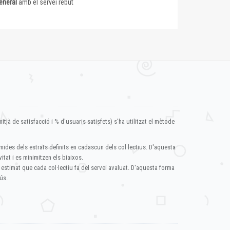
eneral
amb el servei rebut
itjà de satisfacció i % d'usuaris satisfets) s'ha utilitzat el mètode
mides dels estrats definits en cadascun dels col·lectius. D'aquesta
itat i es minimitzen els biaixos.
 estimat que cada col·lectiu fa del servei avaluat. D'aquesta forma
ús.