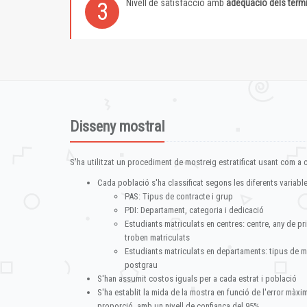
Nivell de satisfacció amb
adequació dels term
3
Disseny mostral
S'ha utilitzat un procediment de mostreig estratificat usant com a cr
Cada població s'ha classificat segons les diferents variable
PAS: Tipus de contracte i grup
PDI: Departament, categoria i dedicació
Estudiants matriculats en centres: centre, any de pr
troben matriculats
Estudiants matriculats en departaments: tipus de m
postgrau
S'han assumit costos iguals per a cada estrat i població
S'ha establit la mida de la mostra en funció de l'error màx
proporció, amb un nivell de confiança del 95%