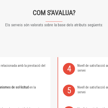
COM S'AVALUA?
Els serveis són valorats sobre la base dels atributs següents:
relacionada amb la prestació del
Nivell de satisfacció
4
servei
nismes de sol·licitud
en la
Nivell de satisfacció
5
servei