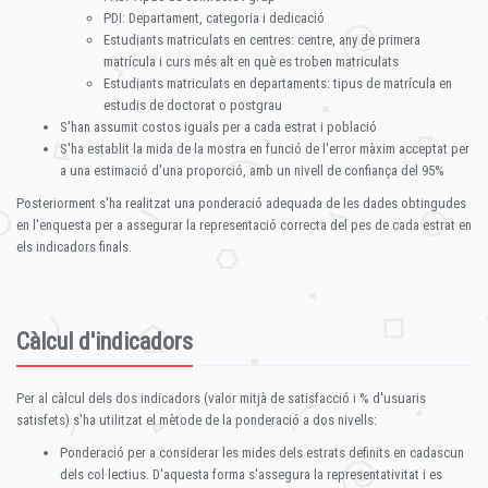
PDI: Departament, categoria i dedicació
Estudiants matriculats en centres: centre, any de primera
matrícula i curs més alt en què es troben matriculats
Estudiants matriculats en departaments: tipus de matrícula en
estudis de doctorat o postgrau
S'han assumit costos iguals per a cada estrat i població
S'ha establit la mida de la mostra en funció de l'error màxim acceptat per
a una estimació d'una proporció, amb un nivell de confiança del 95%
Posteriorment s'ha realitzat una ponderació adequada de les dades obtingudes
en l'enquesta per a assegurar la representació correcta del pes de cada estrat en
els indicadors finals.
Càlcul d'indicadors
Per al càlcul dels dos indicadors (valor mitjà de satisfacció i % d'usuaris
satisfets) s'ha utilitzat el mètode de la ponderació a dos nivells:
Ponderació per a considerar les mides dels estrats definits en cadascun
dels col·lectius. D'aquesta forma s'assegura la representativitat i es