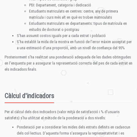
PDI: Departament, categoria i dedicació
Estudiants matriculats en centres: centre, any de primera
matrícula i curs més alt en què es troben matriculats
Estudiants matriculats en departaments: tipus de matrícula en
estudis de doctorat o postgrau
S'han assumit costos iguals per a cada estrat i població
S'ha establit la mida de la mostra en funció de l'error màxim acceptat per
a una estimació d'una proporció, amb un nivell de confiança del 95%
Posteriorment s'ha realitzat una ponderació adequada de les dades obtingudes
en l'enquesta per a assegurar la representació correcta del pes de cada estrat en
els indicadors finals.
Càlcul d'indicadors
Per al càlcul dels dos indicadors (valor mitjà de satisfacció i % d'usuaris
satisfets) s'ha utilitzat el mètode de la ponderació a dos nivells:
Ponderació per a considerar les mides dels estrats definits en cadascun
dels col·lectius. D'aquesta forma s'assegura la representativitat i es