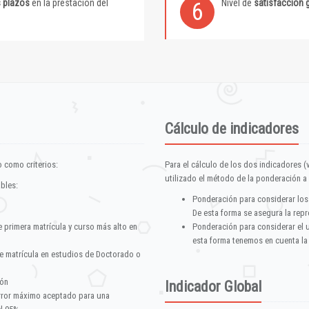
s plazos
en la prestación del
Nivel de
satisfacción 
6
Cálculo de indicadores
 como criterios:
Para el cálculo de los dos indicadores (
utilizado el método de la ponderación a 
ables:
Ponderación para considerar los
De esta forma se asegura la repr
e primera matrícula y curso más alto en
Ponderación para considerar el 
esta forma tenemos en cuenta la
e matrícula en estudios de Doctorado o
ión
Indicador Global
error máximo aceptado para una