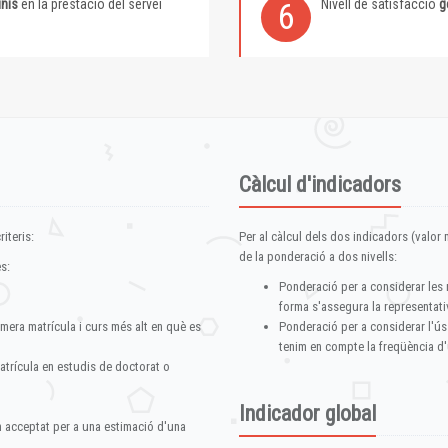
inis
en la prestació del servei
Nivell de satisfacció
g
6
Càlcul d'indicadors
iteris:
Per al càlcul dels dos indicadors (valor m
de la ponderació a dos nivells:
s:
Ponderació per a considerar les 
forma s'assegura la representativ
imera matrícula i curs més alt en què es
Ponderació per a considerar l'ús
tenim en compte la freqüència d'
atrícula en estudis de doctorat o
Indicador global
im acceptat per a una estimació d'una