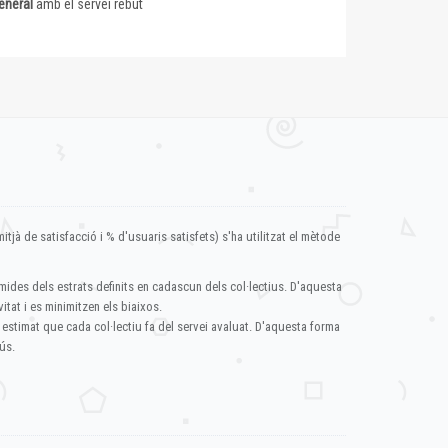
eneral
amb el servei rebut
itjà de satisfacció i % d'usuaris satisfets) s'ha utilitzat el mètode
mides dels estrats definits en cadascun dels col·lectius. D'aquesta
itat i es minimitzen els biaixos.
 estimat que cada col·lectiu fa del servei avaluat. D'aquesta forma
ús.