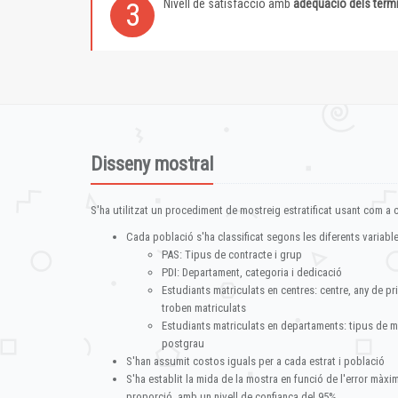
Nivell de satisfacció amb
adequació dels term
3
Disseny mostral
S'ha utilitzat un procediment de mostreig estratificat usant com a cr
Cada població s'ha classificat segons les diferents variable
PAS: Tipus de contracte i grup
PDI: Departament, categoria i dedicació
Estudiants matriculats en centres: centre, any de pr
troben matriculats
Estudiants matriculats en departaments: tipus de m
postgrau
S'han assumit costos iguals per a cada estrat i població
S'ha establit la mida de la mostra en funció de l'error màx
proporció, amb un nivell de confiança del 95%