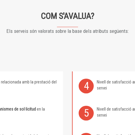
COM S'AVALUA?
Els serveis són valorats sobre la base dels atributs següents:
relacionada amb la prestació del
Nivell de satisfacció
4
servei
nismes de sol·licitud
en la
Nivell de satisfacció
5
servei